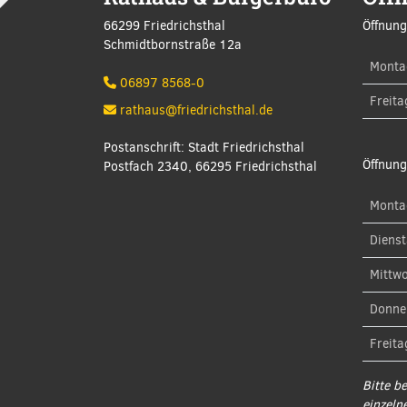
66299 Friedrichsthal
Öffnung
Schmidtbornstraße 12a
Monta
06897 8568-0
Freita
rathaus@friedrichsthal.de
Postanschrift: Stadt Friedrichsthal
Öffnung
Postfach 2340, 66295 Friedrichsthal
Monta
Diens
Mittw
Donne
Freita
Bitte b
einzeln