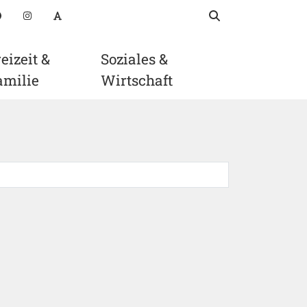
Suchbegriff
suchen
oads
Facebook
Instagram
Schriftgröße anpassen
eizeit &
Soziales &
amilie
Wirtschaft