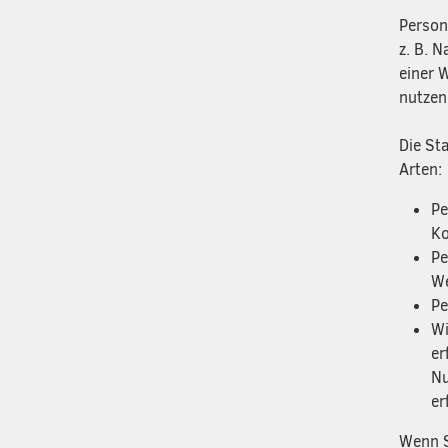
Person
z. B. 
einer 
nutzen,
Die St
Arten:
Pe
Ko
Pe
We
Pe
Wi
er
Nu
er
Wenn S