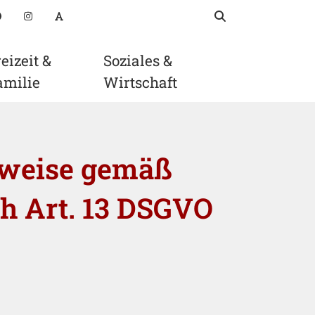
Suchbegriff
suchen
oads
Facebook
Instagram
Schriftgröße anpassen
eizeit &
Soziales &
amilie
Wirtschaft
nweise gemäß
ch Art. 13 DSGVO