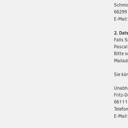
Schmid
66299 
E-Mail
2. Dat
Falls 
Pascal
Bitte 
Mailad
Sie kö
Unabhä
Fritz-
66111
Telefo
E-Mail