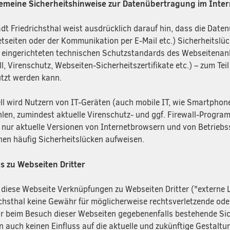
gemeine Sicherheitshinweise zur Datenübertragung im Inter
adt Friedrichsthal weist ausdrücklich darauf hin, dass die Daten
etseiten oder der Kommunikation per E-Mail etc.) Sicherheitsl
s eingerichteten technischen Schutzstandards des Webseitenanb
l, Virenschutz, Webseiten-Sicherheitszertifikate etc.) – zum Teil
tzt werden kann.
ll wird Nutzern von IT-Geräten (auch mobile IT, wie Smartphone
len, zumindest aktuelle Virenschutz- und ggf. Firewall-Progra
n nur aktuelle Versionen von Internetbrowsern und von Betrieb
nen häufig Sicherheitslücken aufweisen.
ks zu Webseiten Dritter
 diese Webseite Verknüpfungen zu Webseiten Dritter ("externe L
ichsthal keine Gewähr für möglicherweise rechtsverletzende ode
ür beim Besuch dieser Webseiten gegebenenfalls bestehende Siche
n auch keinen Einfluss auf die aktuelle und zukünftige Gestaltun