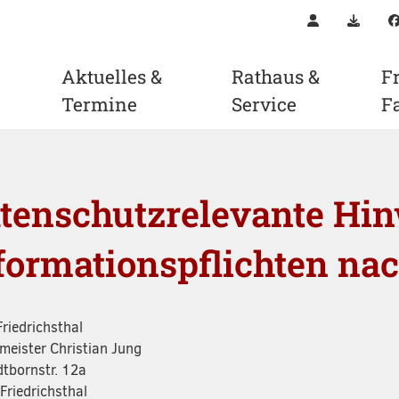
Kontakt
Downl
Aktuelles &
Rathaus &
Fr
Termine
Service
F
tenschutzrelevante Hi
formationspflichten na
Friedrichsthal
meister Christian Jung
tbornstr. 12a
Friedrichsthal