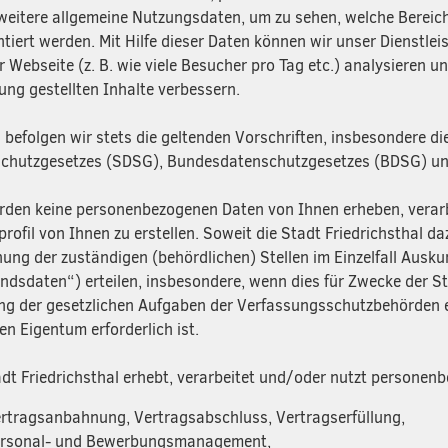
weitere allgemeine Nutzungsdaten, um zu sehen, welche Bereich
ntiert werden. Mit Hilfe dieser Daten können wir unser Dienstl
r Webseite (z. B. wie viele Besucher pro Tag etc.) analysieren u
ung gestellten Inhalte verbessern.
i befolgen wir stets die geltenden Vorschriften, insbesondere 
chutzgesetzes (SDSG), Bundesdatenschutzgesetzes (BDSG) und
rden keine personenbezogenen Daten von Ihnen erheben, verarb
rofil von Ihnen zu erstellen. Soweit die Stadt Friedrichsthal daz
ung der zuständigen (behördlichen) Stellen im Einzelfall Auskun
ndsdaten“) erteilen, insbesondere, wenn dies für Zwecke der St
ung der gesetzlichen Aufgaben der Verfassungsschutzbehörden 
en Eigentum erforderlich ist.
adt Friedrichsthal erhebt, verarbeitet und/oder nutzt persone
rtragsanbahnung, Vertragsabschluss, Vertragserfüllung,
rsonal- und Bewerbungsmanagement,