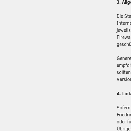
3. All
Die St
Intern
jeweil
Firewal
geschü
Genere
empfoh
sollte
Versio
4. Lin
Sofern
Friedr
oder f
Übrige