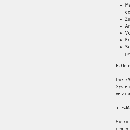
Ma
de
Zu
An
Ve
Er
So
pe
6. Ort
Diese 
System
verarb
7. E-M
Sie kö
dement