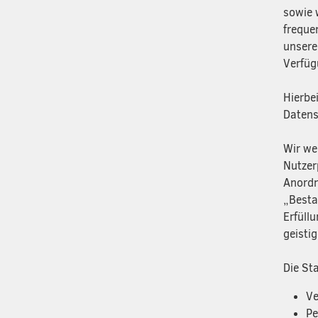
sowie 
freque
unsere
Verfüg
Hierbe
Datens
Wir we
Nutzerp
Anordn
„Besta
Erfüll
geistig
Die St
Ve
Pe