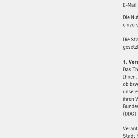
E-Mail
Die Nu
einver
Die St
gesetz
1. Ver
Das Th
Ihnen,
ob bzw
unsere
ihren 
Bundes
(DDG) 
Verant
Stadt 