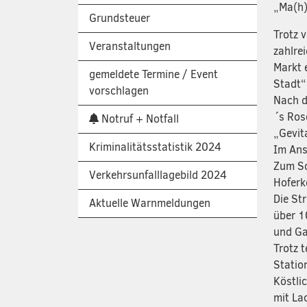
„Ma(h)l
Grundsteuer
Trotz 
Veranstaltungen
zahlre
Markt 
gemeldete Termine / Event
Stadt“
vorschlagen
Nach d
´s Ros
Notruf + Notfall
„Gevit
Kriminalitätsstatistik 2024
Im Ans
Zum Sc
Verkehrsunfalllagebild 2024
Hoferk
Die Str
Aktuelle Warnmeldungen
über 1
und Ga
Trotz 
Statio
Köstli
mit Lac