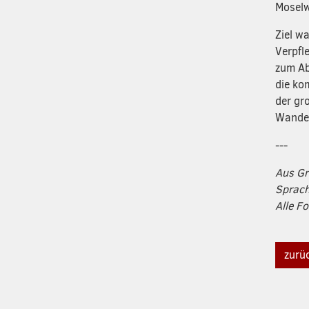
Moselw
Ziel w
Verpfl
zum Ab
die ko
der gr
Wander
---
Aus Gr
Sprach
Alle F
zurü