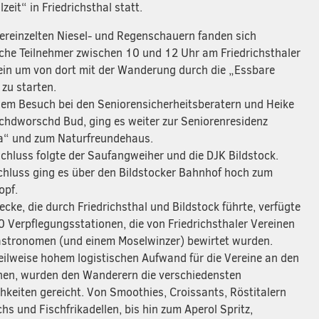
zeit“ in Friedrichsthal statt.
vereinzelten Niesel- und Regenschauern fanden sich
iche Teilnehmer zwischen 10 und 12 Uhr am Friedrichsthaler
ein um von dort mit der Wanderung durch die „Essbare
 zu starten.
em Besuch bei den Seniorensicherheitsberatern und Heike
chdworschd Bud, ging es weiter zur Seniorenresidenz
a“ und zum Naturfreundehaus.
chluss folgte der Saufangweiher und die DJK Bildstock.
hluss ging es über den Bildstocker Bahnhof hoch zum
opf.
ecke, die durch Friedrichsthal und Bildstock führte, verfügte
0 Verpflegungsstationen, die von Friedrichsthaler Vereinen
stronomen (und einem Moselwinzer) bewirtet wurden.
teilweise hohem logistischen Aufwand für die Vereine an den
nen, wurden den Wanderern die verschiedensten
chkeiten gereicht. Von Smoothies, Croissants, Röstitalern
hs und Fischfrikadellen, bis hin zum Aperol Spritz,