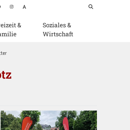
Suchbegriff
suchen
oads
Facebook
Instagram
Schriftgröße anpassen
eizeit &
Soziales &
amilie
Wirtschaft
ter
tz