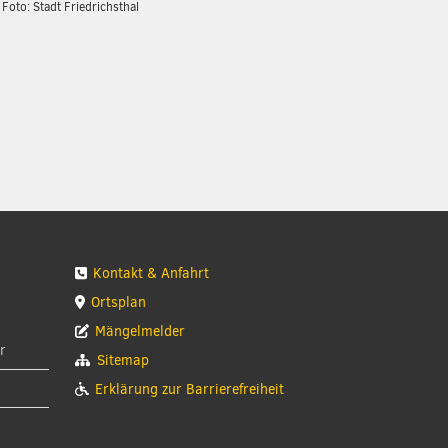
Foto: Stadt Friedrichsthal
Kontakt & Anfahrt
Ortsplan
Mängelmelder
r
Sitemap
Erklärung zur Barrierefreiheit