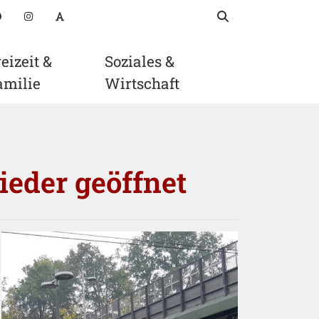
Suchbegriff
suchen
oads
Facebook
Instagram
Schriftgröße anpassen
eizeit &
Soziales &
amilie
Wirtschaft
ieder geöffnet