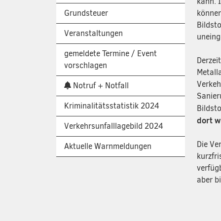
kann. 
Grundsteuer
können
Bildst
Veranstaltungen
uneing
gemeldete Termine / Event
Derzei
vorschlagen
Metall
Verkeh
Notruf + Notfall
Sanier
Kriminalitätsstatistik 2024
Bildst
dort w
Verkehrsunfalllagebild 2024
Die Ve
Aktuelle Warnmeldungen
kurzfri
verfüg
aber b