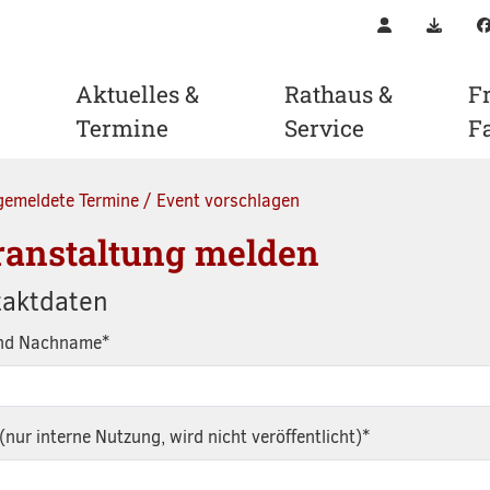
Kontakt
Downl
Aktuelles &
Rathaus &
Fr
Termine
Service
F
gemeldete Termine / Event vorschlagen
ranstaltung melden
taktdaten
und Nachname
*
(nur interne Nutzung, wird nicht veröffentlicht)
*