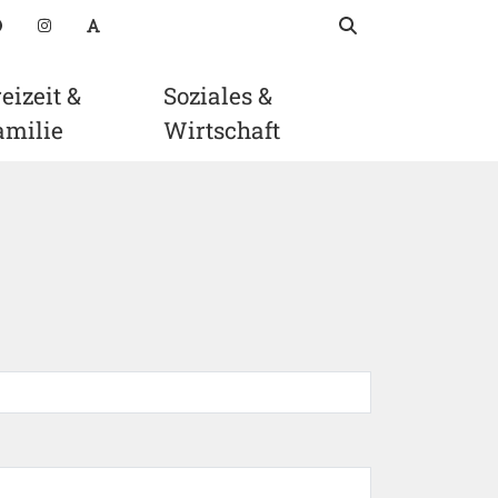
Suchbegriff
suchen
oads
Facebook
Instagram
Schriftgröße anpassen
eizeit &
Soziales &
amilie
Wirtschaft