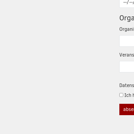
Orga
Organi
Verans
Datens
Ich 