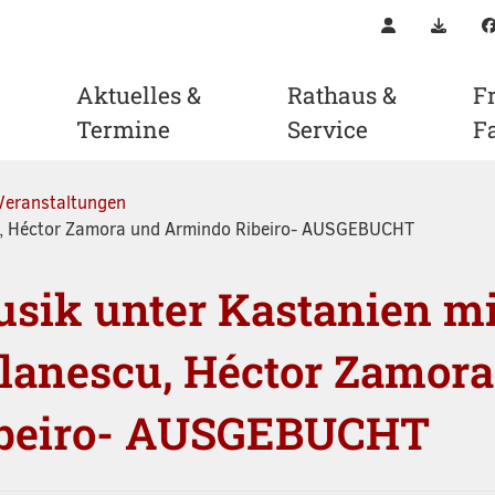
Kontakt
Downl
Aktuelles &
Rathaus &
Fr
Termine
Service
F
Veranstaltungen
cu, Héctor Zamora und Armindo Ribeiro- AUSGEBUCHT
sik unter Kastanien mi
lanescu, Héctor Zamor
beiro- AUSGEBUCHT