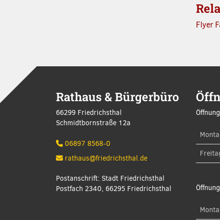
Rela
Flyer 
Rathaus & Bürgerbüro
Öff
66299 Friedrichsthal
Öffnung
Schmidtbornstraße 12a
Monta
06897 8568-0
Freita
rathaus@friedrichsthal.de
Postanschrift: Stadt Friedrichsthal
Öffnung
Postfach 2340, 66295 Friedrichsthal
Monta