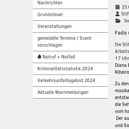
Nachrichten
Dat
23.
Org
Sti
Grundsteuer
Ter
Veranstaltungen
Fado 
gemeldete Termine / Event
Die St
vorschlagen
Arbeit
Notruf + Notfall
17 Uhr
Diana 
Kriminalitätsstatistik 2024
Ribeir
Verkehrsunfalllagebild 2024
Zu den
musika
Aktuelle Warnmeldungen
entsta
die Se
vom ha
Der a
und So