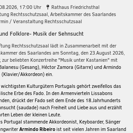
um / Uhrzeit:
Ort:
08.2026
, 17:00 Uhr
Rathaus Friedrichsthal
anisator:
ftung Rechtsschutzsaal, Arbeitskammer des Saarlandes
min / Veranstaltung Rechtsschutzsaal
und Folklore- Musik der Sehnsucht
iftung Rechtsschutzsaal lädt in Zusammenarbeit mit der
skammer des Saarlandes am Sonntag, den 23.August 2026,
, zur beliebten Konzertreihe "Musik unter Kastanien" mit
Balanesu (Gesang), Héctor Zamora (Gitarre) und Armindo
o (Klavier/Akkordeon) ein.
 wichtigsten Kulturgütern Portugals gehört zweifellos das
lische Erbe des Fado. In den Armenvierteln Lissabons
nden, drückt der Fado seit dem Ende des 18.Jahrhunderts
hnsucht (saudade) nach Freiheit und Liebe aus und erzählt
rten Leben der kleinen Leute.
us Portugal stammende Akkordeonist, Keyboarder, Sänger
Armindo Ribeiro
ngwriter
ist seit vielen Jahren im Saarland