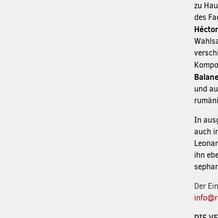
zu Hau
des Fa
Hécto
Wahlsaa
versch
Kompon
Balan
und au
rumäni
In aus
auch i
Leonar
ihn eb
sephar
Der Ein
info@r
DIE V