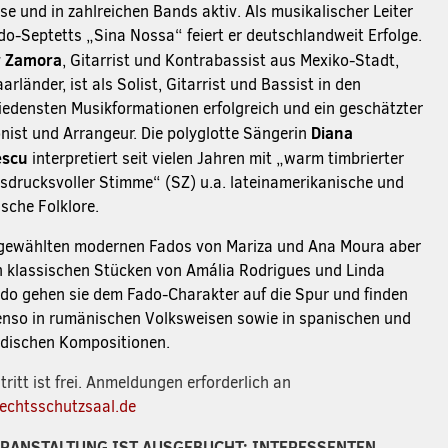
se und in zahlreichen Bands aktiv. Als musikalischer Leiter
do-Septetts „Sina Nossa“ feiert er deutschlandweit Erfolge.
r Zamora
, Gitarrist und Kontrabassist aus Mexiko-Stadt,
rländer, ist als Solist, Gitarrist und Bassist in den
iedensten Musikformationen erfolgreich und ein geschätzter
Diana
ist und Arrangeur. Die polyglotte Sängerin
escu
interpretiert seit vielen Jahren mit „warm timbrierter
sdrucksvoller Stimme“ (SZ) u.a. lateinamerikanische und
sche Folklore.
gewählten modernen Fados von Mariza und Ana Moura aber
n klassischen Stücken von Amália Rodrigues und Linda
do gehen sie dem Fado-Charakter auf die Spur und finden
enso in rumänischen Volksweisen sowie in spanischen und
dischen Kompositionen.
tritt ist frei. Anmeldungen erforderlich an
echtsschutzsaal.de
ERANSTALTUNG IST AUSGEBUCHT: INTERESSENTEN