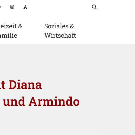
Suchbegriff
suchen
oads
Facebook
Instagram
Schriftgröße anpassen
eizeit &
Soziales &
amilie
Wirtschaft
t Diana
a und Armindo