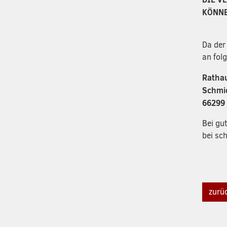
KÖNNE
Da der
an fol
Rathau
Schmi
66299 
Bei gu
bei sc
zurü