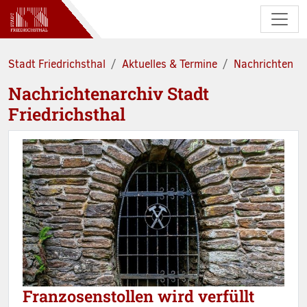
Zum Hauptinhalt springen
Stadt Friedrichsthal
Aktuelles & Termine
Nachrichten
Nachrichtenarchiv Stadt
Friedrichsthal
Franzosenstollen wird verfüllt